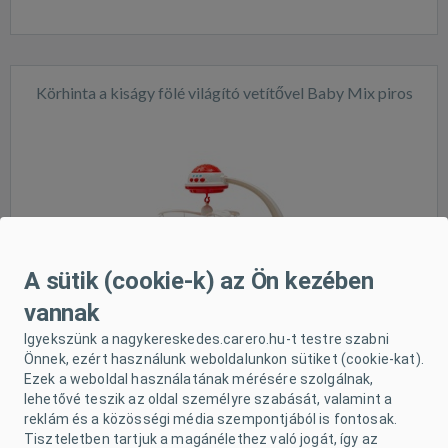
Körhinta a kiságy fölé világító vetítővel Baby Mix piros
Raktáron
A sütik (cookie-k) az Ön kezében
vannak
Igyekszünk a nagykereskedes.carero.hu-t testre szabni
Önnek, ezért használunk weboldalunkon sütiket (cookie-kat).
Ezek a weboldal használatának mérésére szolgálnak,
lehetővé teszik az oldal személyre szabását, valamint a
reklám és a közösségi média szempontjából is fontosak.
Körhinta a kiságy fölé Baby Mix Zoo
Tiszteletben tartjuk a magánélethez való jogát, így az