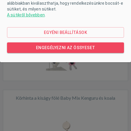
alábbiakban kiválaszthatja, hogy rendelkezésünkre bocsát-e
sütiket, és milyen sütiket.
A sütikről bővebben
.
EGYÉNI BEÁLLÍTÁSOK
Kiárusítás
Raktáron
ENGEGÉLYEZNI AZ ÖSSYESET
Körhinta a kiságy fölé Baby Mix Kenguru és koala