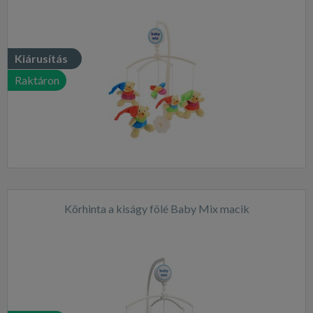
Kiárusítás
Raktáron
Körhinta a kiságy fölé Baby Mix macik