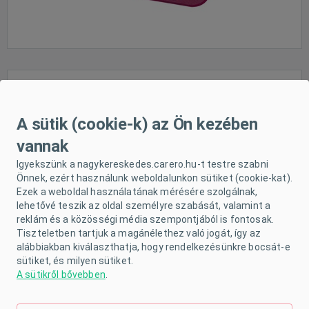
Autós napellenző Minions 2
A sütik (cookie-k) az Ön kezében
vannak
Igyekszünk a nagykereskedes.carero.hu-t testre szabni
Önnek, ezért használunk weboldalunkon sütiket (cookie-kat).
Ezek a weboldal használatának mérésére szolgálnak,
Raktáron
lehetővé teszik az oldal személyre szabását, valamint a
reklám és a közösségi média szempontjából is fontosak.
Tiszteletben tartjuk a magánélethez való jogát, így az
alábbiakban kiválaszthatja, hogy rendelkezésünkre bocsát-e
sütiket, és milyen sütiket.
A sütikről bővebben
.