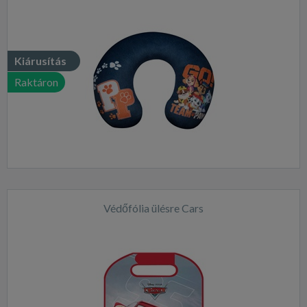
Kiárusítás
Raktáron
Védőfólia ülésre Cars