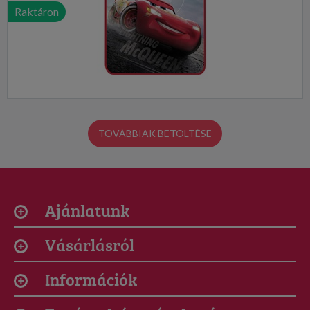
Raktáron
TOVÁBBIAK BETÖLTÉSE
Ajánlatunk
Vásárlásról
Információk