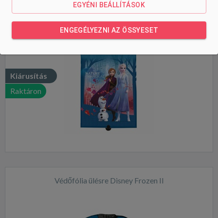
EGYÉNI BEÁLLÍTÁSOK
Autós napellenző Disney Frozen II
ENGEGÉLYEZNI AZ ÖSSYESET
Kiárusítás
Raktáron
Védőfólia ülésre Disney Frozen II