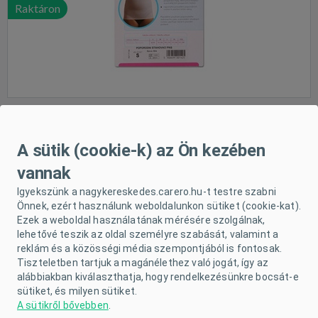
Raktáron
Szülés utáni deréköv - L
A sütik (cookie-k) az Ön kezében
vannak
Méret:
L
Igyekszünk a nagykereskedes.carero.hu-t testre szabni
Önnek, ezért használunk weboldalunkon sütiket (cookie-kat).
Ezek a weboldal használatának mérésére szolgálnak,
lehetővé teszik az oldal személyre szabását, valamint a
reklám és a közösségi média szempontjából is fontosak.
Raktáron
Tiszteletben tartjuk a magánélethez való jogát, így az
alábbiakban kiválaszthatja, hogy rendelkezésünkre bocsát-e
sütiket, és milyen sütiket.
A sütikről bővebben
.