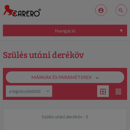
Navigáció
Szülés utáni deréköv
MÁRKÁK ÉS PARAMÉTEREK
Szülés utáni deréköv - S