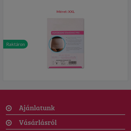
Méret:
XXL
Raktáron
Ajánlatunk
Vásárlásról