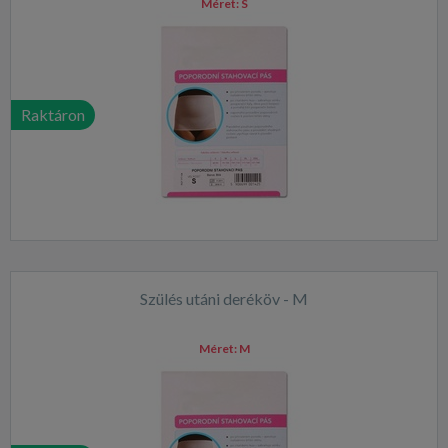
Méret:
S
Raktáron
Szülés utáni deréköv - M
Méret:
M