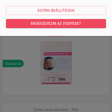
EGYÉNI BEÁLLÍTÁSOK
Szülés utáni deréköv - XL
ENGEGÉLYEZNI AZ ÖSSYESET
Méret:
XL
Raktáron
Szülés utáni deréköv - XXL