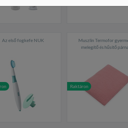
Az első fogkefe NUK
Muszlin Termofor gyerm
melegítő és hűsítő párn
cseresznyemaggal New B
STANDARD Pink
ron
Raktáron