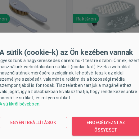
ron
Raktáron
A sütik (cookie-k) az Ön kezében vannak
Igyekszünk a nagykereskedes.carero.hu-t testre szabni Önnek, ezér
használunk weboldalunkon sütiket (cookie-kat). Ezek a weboldal
használatának mérésére szolgálnak, lehetővé teszik az oldal
yermek fogkrém és ujjra
Hajkefe és fésű Nuk zöl
személyre szabását, valamint a reklám és a közösségi média
húzható fogkefe NUK
szempontjából is fontosak. Tiszteletben tartjuk a magánélethez
való jogát, így az alábbiakban kiválaszthatja, hogy rendelkezésünkre
bocsát-e sütiket, és milyen sütiket.
A sütikről bővebben
.
EGYÉNI BEÁLLÍTÁSOK
ENGEGÉLYEZNI AZ
ron
Raktáron
ÖSSYESET