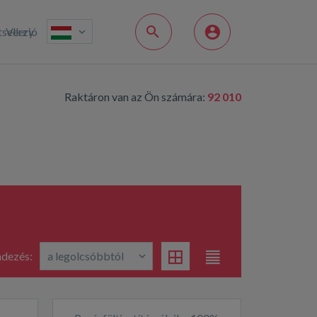
sellery
Verzió
Raktáron van az Ön számára:
92 010
dezés: