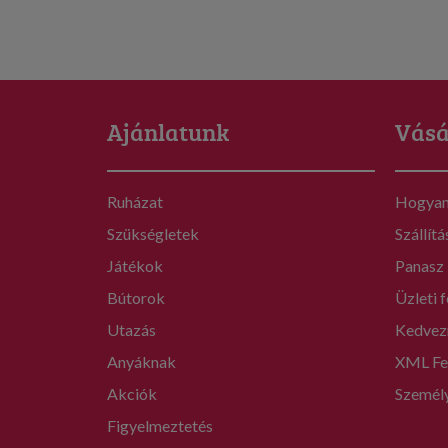
Ajánlatunk
Vásá
Ruházat
Hogyan 
Szükségletek
Szállítá
Játékok
Panasz
Bútorok
Üzleti f
Utazás
Kedvez
Anyáknak
XML Fe
Akciók
Személ
Figyelmeztetés