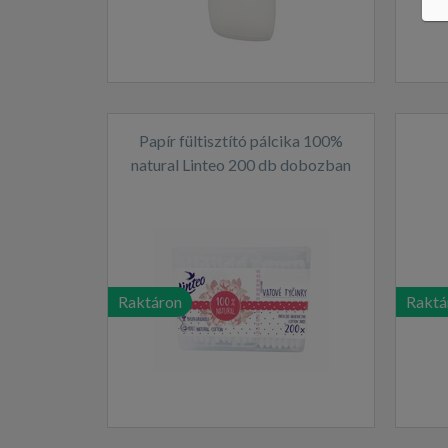
Papír fültisztító pálcika 100%
natural Linteo 200 db dobozban
Raktáron
Raktá