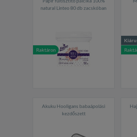
Papír fültisztító pálcika 100%
M
natural Linteo 80 db zacskóban
cser
Kiáru
Raktáron
Raktá
Akuku Hooligans babaápolási
Haj
kezdőszett