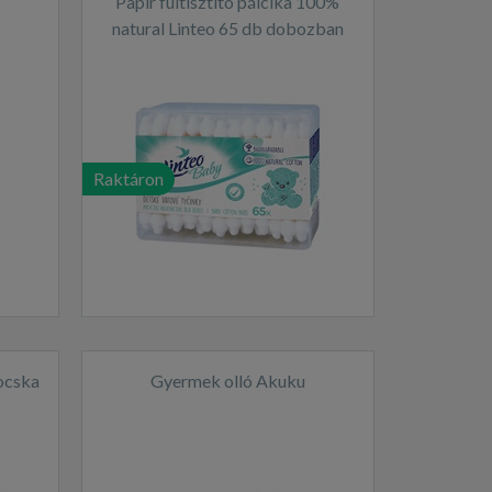
Papír fültisztító pálcika 100%
natural Linteo 65 db dobozban
Raktáron
ocska
Gyermek olló Akuku