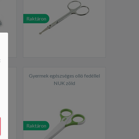
Raktáron
t
d
Gyermek egészséges olló fedéllel
NUK zöld
Raktáron