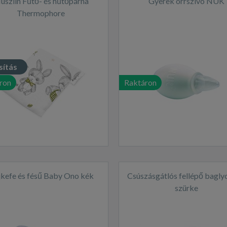
uszlin Fűtő- és hűtőpárna
Gyerek orrszívó NUK
Thermophore
esznyemagvakkal New Baby
STANDARD rabbit
sítás
ron
Raktáron
kefe és fésű Baby Ono kék
Csúszásgátlós fellépő bagly
szürke