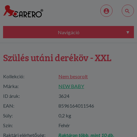
Navigáció
Szülés utáni deréköv - XXL
Kollekció:
Nem besorolt
Márka:
NEW BABY
ID áruk:
3624
EAN:
8596164011546
Súly:
0,2 kg
Szín:
Fehér
Raktári elérhetőség:
Raktáron több, mint 10 db.