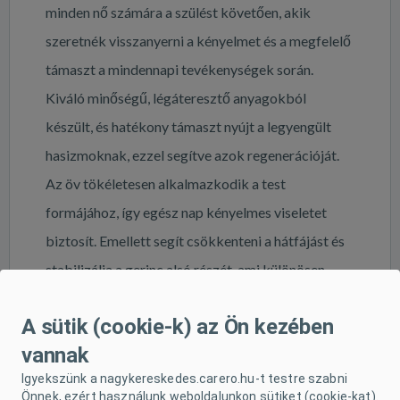
minden nő számára a szülést követően, akik
szeretnék visszanyerni a kényelmet és a megfelelő
támaszt a mindennapi tevékenységek során.
Kiváló minőségű, légáteresztő anyagokból
készült, és hatékony támaszt nyújt a legyengült
hasizmoknak, ezzel segítve azok regenerációját.
Az öv tökéletesen alkalmazkodik a test
formájához, így egész nap kényelmes viseletet
biztosít. Emellett segít csökkenteni a hátfájást és
stabilizálja a gerinc alsó részét, ami különösen
fontos a szülés utáni időszakban.
A sütik (cookie-k) az Ön kezében
vannak
Főbb jellemzők:
Igyekszünk a nagykereskedes.carero.hu-t testre szabni
Önnek, ezért használunk weboldalunkon sütiket (cookie-kat).