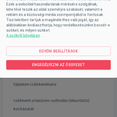
Kiváló minőségű kivitelezés
Ezek a weboldal használatának mérésére szolgálnak,
lehetővé teszik az oldal személyre szabását, valamint a
reklám és a közösségi média szempontjából is fontosak.
Sokoldalú használat (műtétek, szülés után,
Tiszteletben tartjuk a magánélethez való jogát, így az
alábbiakban kiválaszthatja, hogy rendelkezésünkre bocsát-e
legyengült hasizmok esetén)
sütiket, és milyen sütiket.
A sütikről bővebben
.
Egész napos kényelmes viselet
EGYÉNI BEÁLLÍTÁSOK
JAVALLATOK:
ENGEGÉLYEZNI AZ ÖSSYESET
császármetszés után a műtéti seb védelmére és a
fájdalom csökkentésére
csökkenti a hasizom-szétválás (diasztázis)
kockázatát