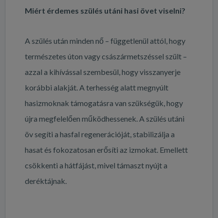
Miért érdemes szülés utáni hasi övet viselni?
A szülés után minden nő – függetlenül attól, hogy
természetes úton vagy császármetszéssel szült –
azzal a kihívással szembesül, hogy visszanyerje
korábbi alakját. A terhesség alatt megnyúlt
hasizmoknak támogatásra van szükségük, hogy
újra megfelelően működhessenek. A szülés utáni
öv segíti a hasfal regenerációját, stabilizálja a
hasat és fokozatosan erősíti az izmokat. Emellett
csökkenti a hátfájást, mivel támaszt nyújt a
deréktájnak.