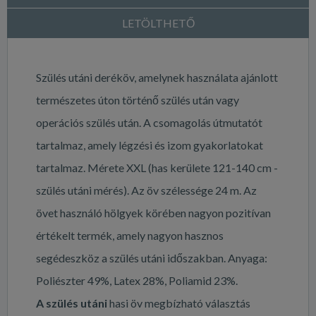
LETÖLTHETŐ
Szülés utáni deréköv, amelynek használata ajánlott
természetes úton történő szülés után vagy
operációs szülés után. A csomagolás útmutatót
tartalmaz, amely légzési és izom gyakorlatokat
tartalmaz. Mérete XXL (has kerülete 121-140 cm -
szülés utáni mérés). Az öv szélessége 24 m. Az
övet használó hölgyek körében nagyon pozitívan
értékelt termék, amely nagyon hasznos
segédeszköz a szülés utáni időszakban. Anyaga:
Poliészter 49%, Latex 28%, Poliamid 23%.
A szülés utáni
hasi öv megbízható választás