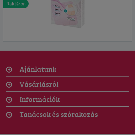
Raktáron
Ajánlatunk
Vásárlásról
Információk
Tanácsok és szórakozás