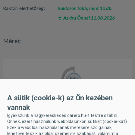
Raktári elérhetőség:
Raktáron több, mint 10 db.
Az áru Önnél 11.08.2026
Méret:
A sütik (cookie-k) az Ön kezében
vannak
Igyekszünk a nagykereskedes.carero.hu-t testre szabni
Önnek, ezért használunk weboldalunkon sütiket (cookie-kat).
Ezek a weboldal használatának mérésére szolgálnak,
lehetővé teszik az oldal személyre szabását, valamint a