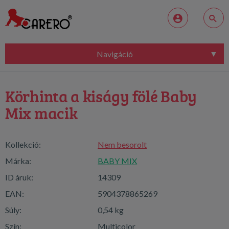
Navigáció
Körhinta a kiságy fölé Baby
Mix macik
Kollekció:
Nem besorolt
Márka:
BABY MIX
ID áruk:
14309
EAN:
5904378865269
Súly:
0,54 kg
Szín:
Multicolor