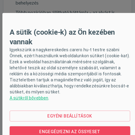
behelyezés
Több pozícióban állítható háttámla – az alvást is
lehetővé teszi
A sütik (cookie-k) az Ön kezében
Állítható lábtartó – követi a gyermek növekedését
vannak
Lábtakaró – a csomag része
Igyekszünk a nagykereskedes.carero.hu-t testre szabni
A babakocsihoz praktikus lábtakaró tartozik,
Önnek, ezért használunk weboldalunkon sütiket (cookie-kat).
amely védelmet nyújt a szél, a hideg és az enyhe
Ezek a weboldal használatának mérésére szolgálnak,
lehetővé teszik az oldal személyre szabását, valamint a
eső ellen. Tartós, könnyen tisztítható anyagból
reklám és a közösségi média szempontjából is fontosak.
készült, tökéletesen illeszkedik a babakocsi
Tiszteletben tartjuk a magánélethez való jogát, így az
alábbiakban kiválaszthatja, hogy rendelkezésünkre bocsát-e
kialakításához, biztosítva a baba melegét és
sütiket, és milyen sütiket.
A sütikről bővebben
.
kényelmét hűvösebb napokon is. A lábtakaró
könnyen rögzíthető a praktikus csatoknak
EGYÉNI BEÁLLÍTÁSOK
köszönhetően, és esztétikusan illik a babakocsi
megjelenéséhez.
ENGEGÉLYEZNI AZ ÖSSYESET