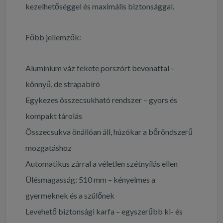
kezelhetőséggel és maximális biztonsággal.
Főbb jellemzők:
Alumínium váz fekete porszórt bevonattal –
könnyű, de strapabíró
Egykezes összecsukható rendszer – gyors és
kompakt tárolás
Összecsukva önállóan áll, húzókar a bőröndszerű
mozgatáshoz
Automatikus zárral a véletlen szétnyílás ellen
Ülésmagasság: 510 mm – kényelmes a
gyermeknek és a szülőnek
Levehető biztonsági karfa – egyszerűbb ki- és