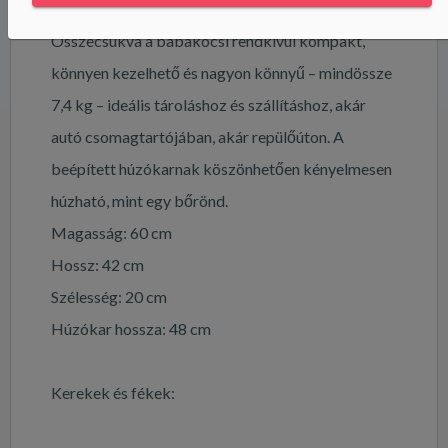
A babakocsi méretei összecsukva:
Összecsukva a babakocsi rendkívül kompakt,
könnyen kezelhető és nagyon könnyű – mindössze
7,4 kg – ideális tároláshoz és szállításhoz, akár
autó csomagtartójában, akár repülőúton. A
beépített húzókarnak köszönhetően kényelmesen
húzható, mint egy bőrönd.
Magasság: 60 cm
Hossz: 42 cm
Szélesség: 20 cm
Húzókar hossza: 48 cm
Kerekek és fékek: