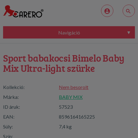
Navigáció
Sport babakocsi Bimelo Baby
Mix Ultra-light szürke
Kollekció:
Nem besorolt
Márka:
BABY MIX
ID áruk:
57523
EAN:
8596164165225
Súly:
7,4 kg
Szín: