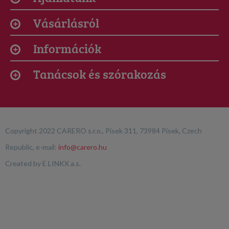
Vásárlásról
Információk
Tanácsok és szórakozás
Copyright 2022 CARERO s.r.o., Písek 311, 73984 Písek, Czech
Republic, e-mail:
info@carero.hu
Created by
E LINKX a.s.