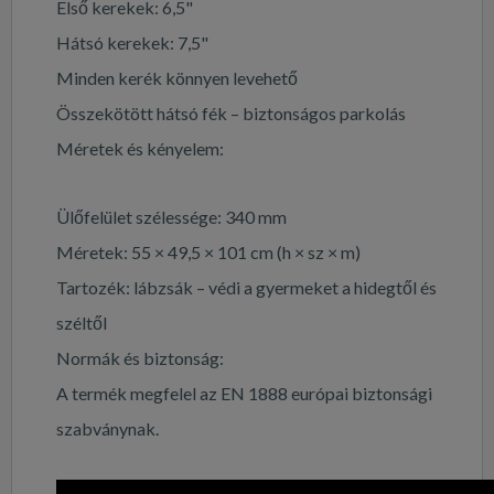
Első kerekek: 6,5"
Hátsó kerekek: 7,5"
Minden kerék könnyen levehető
Összekötött hátsó fék – biztonságos parkolás
Méretek és kényelem:
Ülőfelület szélessége: 340 mm
Méretek: 55 × 49,5 × 101 cm (h × sz × m)
Tartozék: lábzsák – védi a gyermeket a hidegtől és
széltől
Normák és biztonság:
A termék megfelel az EN 1888 európai biztonsági
szabványnak.