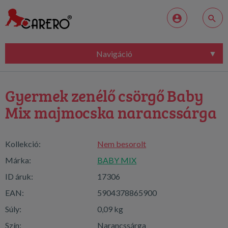
Navigáció
Gyermek zenélő csörgő Baby
Mix majmocska narancssárga
Kollekció:
Nem besorolt
Márka:
BABY MIX
ID áruk:
17306
EAN:
5904378865900
Súly:
0,09 kg
Szín:
Narancssárga