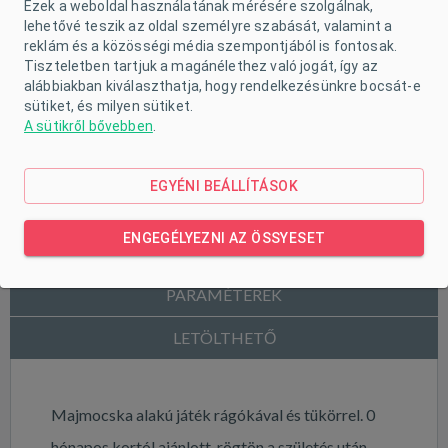
Ezek a weboldal használatának mérésére szolgálnak,
lehetővé teszik az oldal személyre szabását, valamint a
reklám és a közösségi média szempontjából is fontosak.
Tiszteletben tartjuk a magánélethez való jogát, így az
alábbiakban kiválaszthatja, hogy rendelkezésünkre bocsát-e
sütiket, és milyen sütiket.
A sütikről bővebben
.
EGYÉNI BEÁLLÍTÁSOK
ENGEGÉLYEZNI AZ ÖSSYESET
TERMÉK LEÍRÁSA
PARAMÉTEREK
LETÖLTHETŐ
Majmocska alakú játék rágókával és tükörrel. 0
hónapos kortól ajánlott, rögtön a születés után.