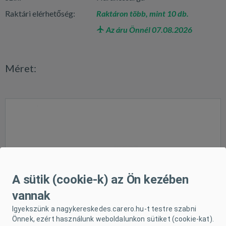
Raktári elérhetőség:
Raktáron több, mint 10 db.
Az áru Önnél 07.08.2026
Méret:
A sütik (cookie-k) az Ön kezében
vannak
Igyekszünk a nagykereskedes.carero.hu-t testre szabni
Önnek, ezért használunk weboldalunkon sütiket (cookie-kat).