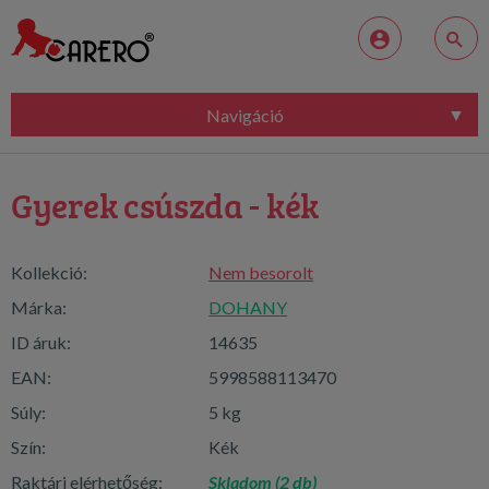
Navigáció
Gyerek csúszda - kék
Kollekció:
Nem besorolt
Márka:
DOHANY
ID áruk:
14635
EAN:
5998588113470
Súly:
5 kg
Szín:
Kék
Raktári elérhetőség:
Skladom (2 db)