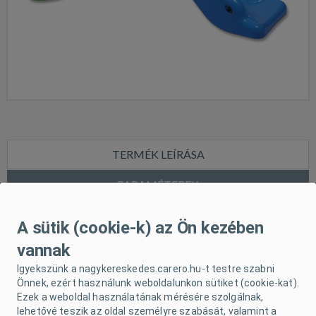
TERMÉK LEÍRÁSA
PARAMÉTEREK
LETÖLTHETŐ
A sütik (cookie-k) az Ön kezében
vannak
Gyerek csúszda minőségi és masszív műanyagból
Igyekszünk a nagykereskedes.carero.hu-t testre szabni
Önnek, ezért használunk weboldalunkon sütiket (cookie-kat).
készült. A csúszdához tömlőt lehet csatlakoztatni,
Ezek a weboldal használatának mérésére szolgálnak,
lehetővé teszik az oldal személyre szabását, valamint a
így a csúszófelületet nedvesen lehet tartani. A