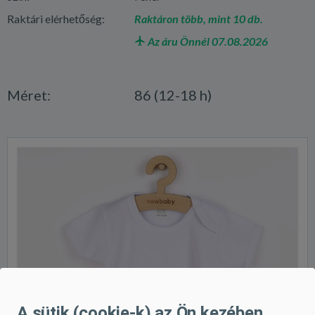
Raktári elérhetőség:
Raktáron több, mint 10 db.
Az áru Önnél 07.08.2026
Méret:
86 (12-18 h)
A sütik (cookie-k) az Ön kezében