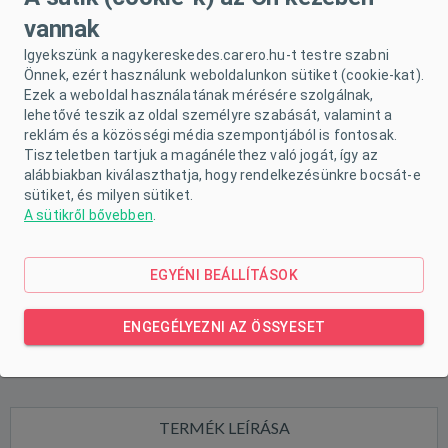
vannak
Igyekszünk a nagykereskedes.carero.hu-t testre szabni
Önnek, ezért használunk weboldalunkon sütiket (cookie-kat).
Ezek a weboldal használatának mérésére szolgálnak,
lehetővé teszik az oldal személyre szabását, valamint a
reklám és a közösségi média szempontjából is fontosak.
Tiszteletben tartjuk a magánélethez való jogát, így az
alábbiakban kiválaszthatja, hogy rendelkezésünkre bocsát-e
sütiket, és milyen sütiket.
A sütikről bővebben
.
EGYÉNI BEÁLLÍTÁSOK
ENGEGÉLYEZNI AZ ÖSSYESET
TERMÉK LEÍRÁSA