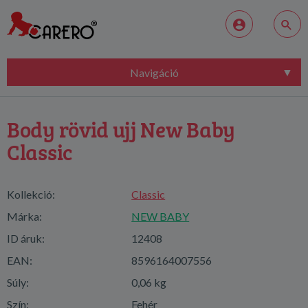
Navigáció
Body rövid ujj New Baby
Classic
Kollekció:
Classic
Márka:
NEW BABY
ID áruk:
12408
EAN:
8596164007556
Súly:
0,06 kg
Szín:
Fehér