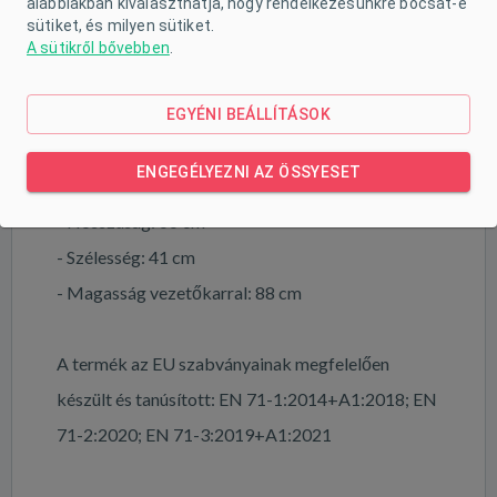
alábbiakban kiválaszthatja, hogy rendelkezésünkre bocsát-e
sütiket, és milyen sütiket.
- Motor teljesítménye: 18 W
A sütikről bővebben
.
- Akkumulátor: 6 V
- Teherbírás: 30 kg
EGYÉNI BEÁLLÍTÁSOK
- Ülés magassága: 33 cm
ENGEGÉLYEZNI AZ ÖSSYESET
- Szülőknek szánt vezetőkar magassága: 88 cm
- Hosszúság: 66 cm
- Szélesség: 41 cm
- Magasság vezetőkarral: 88 cm
A termék az EU szabványainak megfelelően
készült és tanúsított: EN 71-1:2014+A1:2018; EN
71-2:2020; EN 71-3:2019+A1:2021