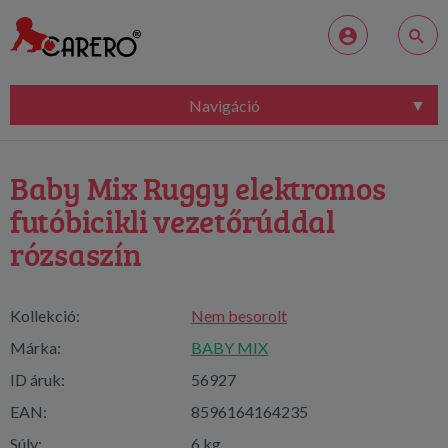
Navigáció
Baby Mix Ruggy elektromos
futóbicikli vezetőrúddal
rózsaszín
Kollekció:
Nem besorolt
Márka:
BABY MIX
ID áruk:
56927
EAN:
8596164164235
Súly:
6 kg