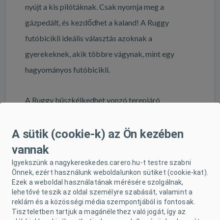
nyújt a kis pilótáknak. Csak nyomja meg a
gázpedált, és kezdődhet a kaland! A Ruggy
futóbicikli ideális választás azoknak a
gyerekeknek, akik többre vágynak, mint egy
hagyományos futóbicikli.
A Ruggy büszkélkedhet vonzó terepjáró
megjelenéssel, amelyet off-road járművek ihlettek.
Masszív felépítése, sportos vonalai és dinamikus
A sütik (cookie-k) az Ön kezében
színei minden kíváncsi gyermeket elvarázsolnak.
vannak
Az ergonomikusan kialakított, ökológiai bőrből
Igyekszünk a nagykereskedes.carero.hu-t testre szabni
Önnek, ezért használunk weboldalunkon sütiket (cookie-kat).
készült ülés pedig kényelmes utazást biztosít.
Ezek a weboldal használatának mérésére szolgálnak,
lehetővé teszik az oldal személyre szabását, valamint a
reklám és a közösségi média szempontjából is fontosak.
Műszaki adatok:
Tiszteletben tartjuk a magánélethez való jogát, így az