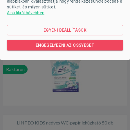
alábbiakban kiválaszthatja, hogy rendelkezésünkre bocsát-e
sütiket, és milyen sütiket.
A sütikről bővebben
.
Nedves törlőkendő Linteo Baby Aloe Vera 4x80 db
KEDVEZMÉNYES CSOMAGOLÁS
EGYÉNI BEÁLLÍTÁSOK
ENGEGÉLYEZNI AZ ÖSSYESET
Raktáron
LINTEO KIDS nedves WC-papír lehúzható 50 db