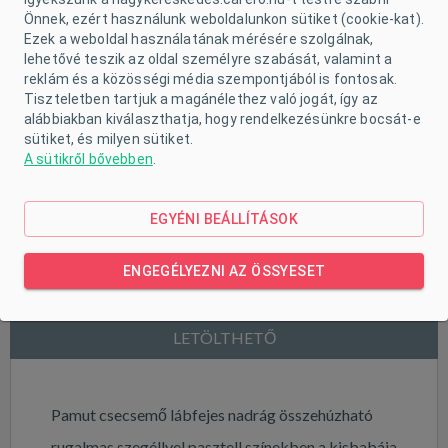
Önnek, ezért használunk weboldalunkon sütiket (cookie-kat).
Ezek a weboldal használatának mérésére szolgálnak,
lehetővé teszik az oldal személyre szabását, valamint a
reklám és a közösségi média szempontjából is fontosak.
Tiszteletben tartjuk a magánélethez való jogát, így az
alábbiakban kiválaszthatja, hogy rendelkezésünkre bocsát-e
sütiket, és milyen sütiket.
A sütikről bővebben
.
EGYÉNI BEÁLLÍTÁSOK
TERMÉK LEÍRÁSA
ENGEGÉLYEZNI AZ ÖSSYESET
PARAMÉTEREK
LETÖLTHETŐ
Pamut csecsemő lábfejes nadrág összehúzható
rugalmas szegéllyel pasztell színekben a kisbabája