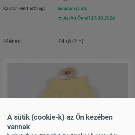
Raktári elérhetőség:
Skladom (1 db)
Az áru Önnél 10.08.2026
Méret:
74 (6-9 h)
A sütik (cookie-k) az Ön kezében
vannak
Igyekszünk a nagykereskedes.carero.hu-t testre szabni