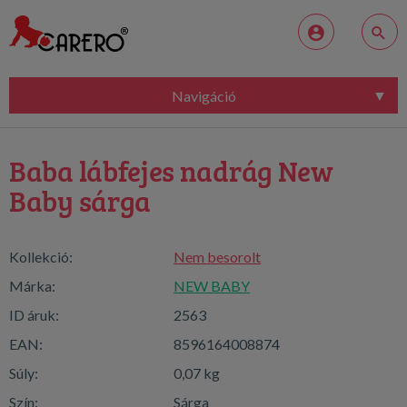
Navigáció
Baba lábfejes nadrág New
Baby sárga
Kollekció:
Nem besorolt
Márka:
NEW BABY
ID áruk:
2563
EAN:
8596164008874
Súly:
0,07 kg
Szín:
Sárga