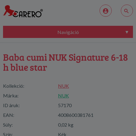
Navigáció
Baba cumi NUK Signature 6-18
h blue star
Kollekció:
NUK
Márka:
NUK
ID áruk:
57170
EAN:
4008600381761
Súly:
0,02 kg
Szín:
Kék