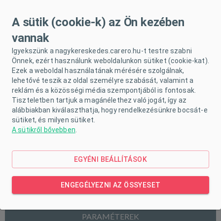
A sütik (cookie-k) az Ön kezében
vannak
Igyekszünk a nagykereskedes.carero.hu-t testre szabni
Önnek, ezért használunk weboldalunkon sütiket (cookie-kat).
Ezek a weboldal használatának mérésére szolgálnak,
lehetővé teszik az oldal személyre szabását, valamint a
reklám és a közösségi média szempontjából is fontosak.
Tiszteletben tartjuk a magánélethez való jogát, így az
alábbiakban kiválaszthatja, hogy rendelkezésünkre bocsát-e
sütiket, és milyen sütiket.
A sütikről bővebben
.
EGYÉNI BEÁLLÍTÁSOK
ENGEGÉLYEZNI AZ ÖSSYESET
TERMÉK LEÍRÁSA
PARAMÉTEREK