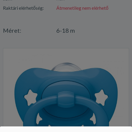
Raktári elérhetőség:
Átmenetileg nem elérhető
Méret:
6-18 m