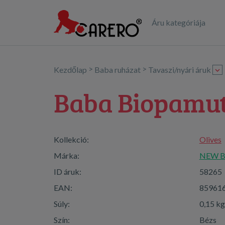
Áru kategóriája
>
>
Kezdőlap
Baba ruházat
Tavaszi/nyári áruk
Baba Biopamut
Kollekció:
Olives
Márka:
NEW 
ID áruk:
58265
EAN:
85961
Súly:
0,15 kg
Szín:
Bézs