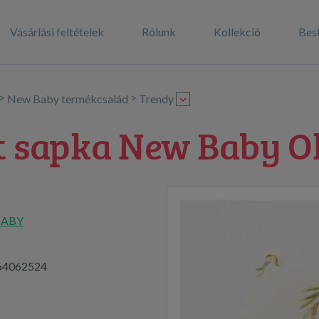
Vásárlási feltételek
Rólunk
Kollekció
Best
>
>
New Baby termékcsalád
Trendy
 sapka New Baby Ol
BABY
64062524