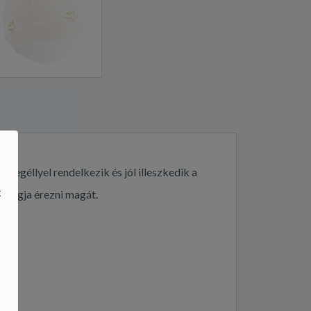
szegéllyel rendelkezik és jól illeszkedik a
 fogja érezni magát.
t