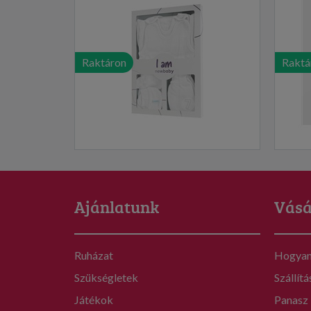
Raktáron
Raktá
Ajánlatunk
Vásá
Ruházat
Hogyan 
Szükségletek
Szállítá
Játékok
Panasz