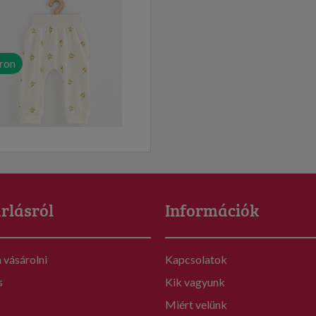
ron
rlásról
Információk
vásárolni
Kapcsolatok
s
Kik vagyunk
Miért velünk