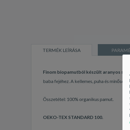
TERMÉK LEÍRÁSA
PARAMÉ
Finom biopamutból készült aranyos sap
baba fejéhez. A kellemes, puha és minőség
Összetétel: 100% organikus pamut.
OEKO-TEX STANDARD 100.