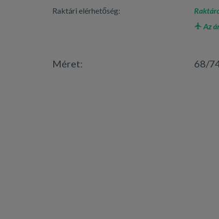
Raktári elérhetőség:
Raktáro
Az á
Méret:
68/7