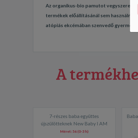
Az organikus-bio pamutot vegyszerek nél
termékek előállításánál sem használnak 
atópiás ekcémában szenvedő gyermeke
A termékhe
7-részes baba együttes
Baba
újszülötteknek New Baby I AM
fehér
Méret:
56 (0-3 h)