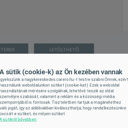
TEREK
LETÖLTHETŐ
ka New Baby.
A sapka olajbogyó mintával van díszítve. Szélesebb 
A sütik (cookie-k) az Ön kezében vannak
i anyagnak köszönhetően babája nagyon kellemesen és kényelmesen
Igyekszünk a nagykereskedes.carero.hu-t testre szabni Önnek, ezér
használunk weboldalunkon sütiket (cookie-kat). Ezek a weboldal
használatának mérésére szolgálnak, lehetővé teszik az oldal
személyre szabását, valamint a reklám és a közösségi média
szempontjából is fontosak. Tiszteletben tartjuk a magánélethez
való jogát, így az alábbiakban kiválaszthatja, hogy rendelkezésünkre
bocsát-e sütiket, és milyen sütiket.
A sütikről bővebben
.