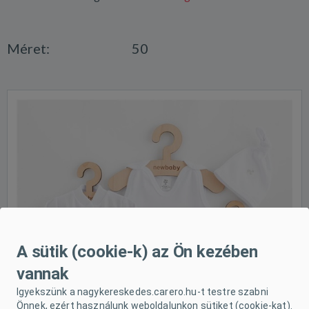
Méret:
50
A sütik (cookie-k) az Ön kezében
vannak
Igyekszünk a nagykereskedes.carero.hu-t testre szabni
Önnek, ezért használunk weboldalunkon sütiket (cookie-kat).