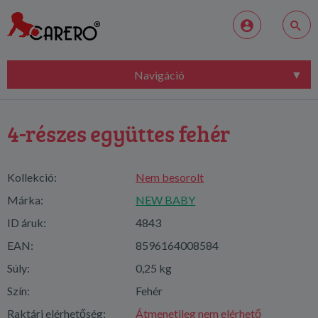
Navigáció
4-részes együttes fehér
Kollekció:
Nem besorolt
Márka:
NEW BABY
ID áruk:
4843
EAN:
8596164008584
Súly:
0,25 kg
Szín:
Fehér
Raktári elérhetőség:
Átmenetileg nem elérhető