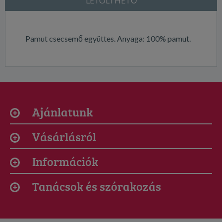
LETÖLTHETŐ
Pamut csecsemő együttes. Anyaga: 100% pamut.
Ajánlatunk
Vásárlásról
Információk
Tanácsok és szórakozás