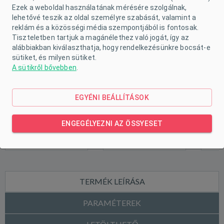
Ezek a weboldal használatának mérésére szolgálnak,
lehetővé teszik az oldal személyre szabását, valamint a
reklám és a közösségi média szempontjából is fontosak.
Tiszteletben tartjuk a magánélethez való jogát, így az
alábbiakban kiválaszthatja, hogy rendelkezésünkre bocsát-e
sütiket, és milyen sütiket.
A sütikről bővebben
.
EGYÉNI BEÁLLÍTÁSOK
ENGEGÉLYEZNI AZ ÖSSYESET
TERMÉK LEÍRÁSA
PARAMÉTEREK